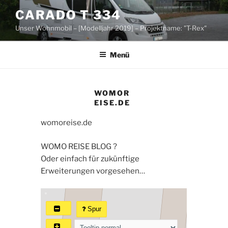
Zum
CARADO T 334
Inhalt
Unser Wohnmobil – [Modelljahr 2019] – Projektname: "T-Rex"
springen
Menü
WOMOR
EISE.DE
womoreise.de
WOMO REISE BLOG ?
Oder einfach für zukünftige
Erweiterungen vorgesehen…