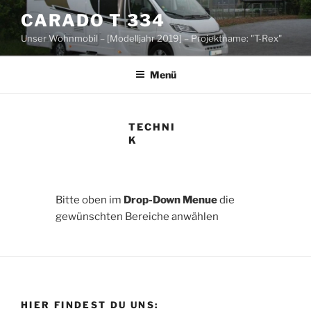
Zum
CARADO T 334
Inhalt
Unser Wohnmobil – [Modelljahr 2019] – Projektname: "T-Rex"
springen
Menü
TECHNI
K
Bitte oben im
Drop-Down Menue
die
gewünschten Bereiche anwählen
HIER FINDEST DU UNS: